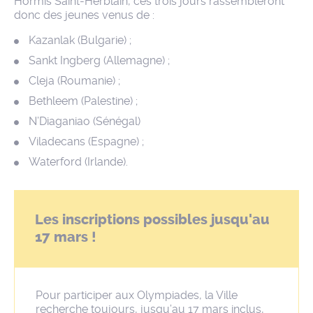
Hormis Saint-Herblain, ces trois jours rassembleront
donc des jeunes venus de :
Kazanlak (Bulgarie) ;
Sankt Ingberg (Allemagne) ;
Cleja (Roumanie) ;
Bethleem (Palestine) ;
N’Diaganiao (Sénégal)
Viladecans (Espagne) ;
Waterford (Irlande).
Les inscriptions possibles jusqu'au
17 mars !
Pour participer aux Olympiades, la Ville
recherche toujours, jusqu’au 17 mars inclus,