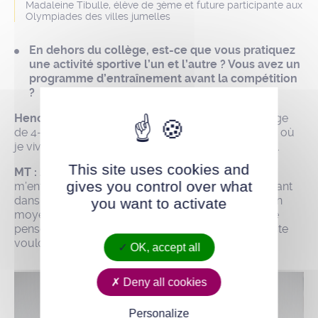
Madaleine Tibulle, élève de 3ème et future participante aux
Olympiades des villes jumelles
En dehors du collège, est-ce que vous pratiquez
une activité sportive l’un et l’autre ? Vous avez un
programme d’entraînement avant la compétition
?
Henoc Massamba (HM) :
Je fais du foot depuis l’âge
de 4-5 ans. J’ai commencé en Espagne, à Valence, où
je vivais alors. Et maintenant, je joue avec le SHOC.
This site uses cookies and
MT :
Je fais du basket depuis quelques années, je
gives you control over what
m’entraîne au GBCH. Le sport, c’est un truc important
dans ma vie, je fais 4 entraînements par semaine en
you want to activate
moyenne. Mais pour participer à cet évènement, je
pense qu’il n’y a pas besoin d’être sportif, il faut juste
vouloir faire la rencontre d’autres personnes.
OK, accept all
Deny all cookies
Personalize