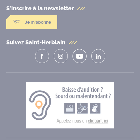
S'inscrire à la
newsletter
Je m'abonne
Suivez Saint-Herblain