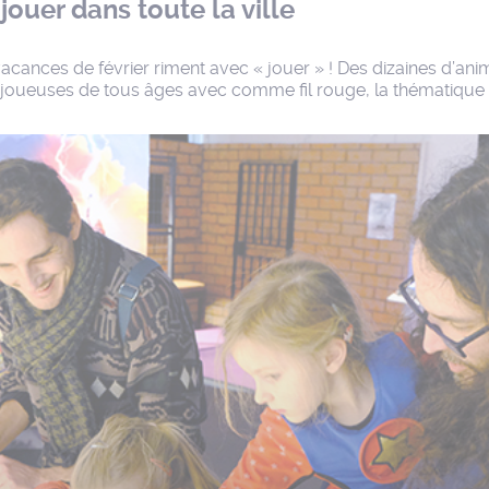
 jouer dans toute la ville
vacances de février riment avec « jouer » ! Des dizaines d’ani
joueuses de tous âges avec comme fil rouge, la thématique 