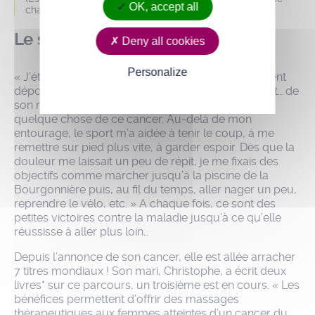
OK, accept all
championne du monde dans sa catégorie d'âge. (c)DR
Le sport pour tenir
Deny all cookies
Personalize
« J’étais amorphe, poursuit-elle mais pas totalement
dépossédée de ses capacités physiques et surtout… de
son mental de championne. Il fallait que je fasse
quelque chose de ce cancer. Au-delà de mon
entourage, le sport m’a aidée à tenir le coup, à me
remettre sur pied plus vite, à garder espoir. Dès que la
douleur me laissait un peu de répit, je me fixais des
objectifs comme marcher jusqu’à la piscine de la
Bourgonnière puis, au fil du temps, aller nager un peu,
reprendre le vélo, etc. » A chaque fois, ce sont des
petites victoires contre la maladie jusqu’à ce qu’elle
réussisse à aller plus loin…
Depuis l’annonce de son cancer, elle est allée arracher
7 titres mondiaux ! Son mari, Christophe, a écrit deux
livres* sur ce parcours, un troisième est en cours. « Les
bénéfices permettent d’offrir des massages
thérapeutiques aux femmes atteintes d’un cancer du