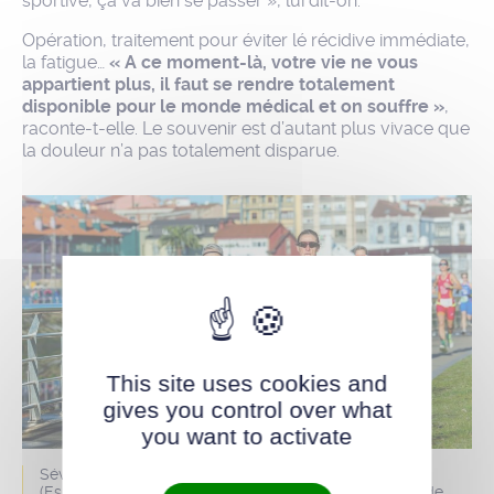
sportive, ça va bien se passer », lui dit-on.
Opération, traitement pour éviter lé récidive immédiate,
la fatigue…
« A ce moment-là, votre vie ne vous
appartient plus, il faut se rendre totalement
disponible pour le monde médical et on souffre »
,
raconte-t-elle. Le souvenir est d’autant plus vivace que
la douleur n’a pas totalement disparue.
This site uses cookies and
gives you control over what
you want to activate
Séverine, lors des championnats du monde à Avilés
(Espagne) en 2021 où elle décroche son premier titre de