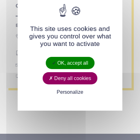
Qui contacter ?
Environnements solidaires
This site uses cookies and
gives you control over what
1 rue de Cahors
44800 Saint-Herblain
you want to activate
06 67 75 29 69
OK, accept all
contact@environnements-solidaires.org
https://www.environnements-solidaires.org/
Deny all cookies
Personalize
Accueil
Agenda
Atelier jardin au Moulin du Bois