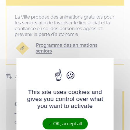
La Ville propose des animations gratuites pour
les seniors afin de favoriser le lien social et la
confiance en soi des personnes âgées, et
prévenir la perte d’autonomie.
Programme des animations
seniors
Ajouter au calendrier
This site uses cookies and
gives you control over what
Qui contacter ?
you want to activate
CCAS – Service seniors – Animations seniors
OK, accept all