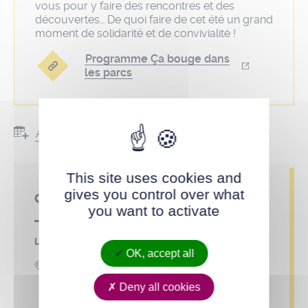
vous pour y faire des rencontres et des
découvertes… De quoi faire de cet été un grand
moment de solidarité et de convivialité !
Programme Ça bouge dans
les parcs
Ajouter au calendrier
This site uses cookies and
gives you control over what
Qui contacter ?
you want to activate
La Bibliothèque
OK, accept all
Rue François-Rabelais
BP 40133
Deny all cookies
44817 Saint-Herblain cedex