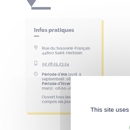
Infos pratiques
Rue du Souvenir-Français
44800 Saint-Herblain
02 28 25 23 24
Période d’été
(avril à
septembre) : 08:00-19:00
Période d’hiver
(octobre à
mars) : 08:00-18:00
Ouvert tous les jours, y
compris les jours fériés.
This site uses