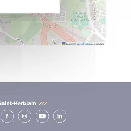
Leaflet
|
©
OpenStreetMap
contributors
Saint-Herblain