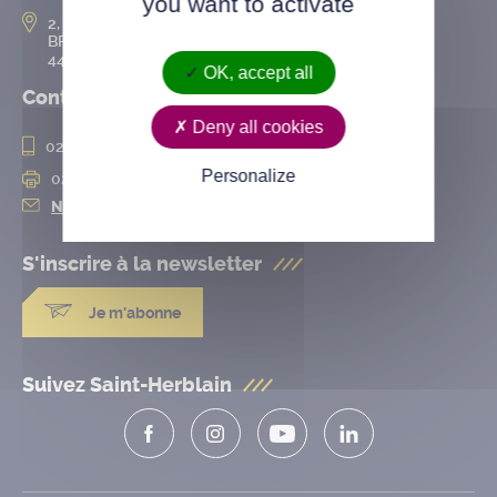
you want to activate
2, rue de l’Hôtel-de-Ville
BP 50167
44802 Saint-Herblain cedex
OK, accept all
Contact
Deny all cookies
02 28 25 20 00
Personalize
02 28 25 20 10
Nous contacter
S'inscrire à la
newsletter
Je m'abonne
Suivez Saint-Herblain