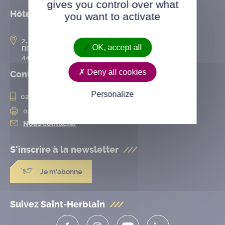
gives you control over what
Hôtel de ville
you want to activate
2, rue de l’Hôtel-de-Ville
OK, accept all
BP 50167
44802 Saint-Herblain cedex
Deny all cookies
Contact
Personalize
02 28 25 20 00
02 28 25 20 10
Nous contacter
S'inscrire à la
newsletter
Je m'abonne
Suivez Saint-Herblain