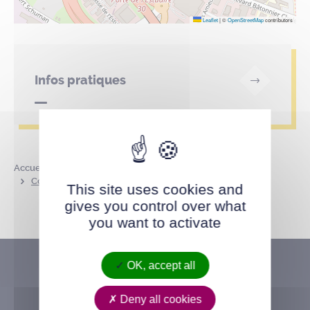
Leaflet
|
©
OpenStreetMap
contributors
Infos pratiques
Accueil
Annuaire des parcs et lieux publics
Complexe sportif de la Bernardière
This site uses cookies and
gives you control over what
you want to activate
OK, accept all
Deny all cookies