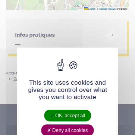
Leaflet
|
©
OpenStreetMap
contributors
Infos pratiques
Accueil
Annuaire des parcs et lieux publics
Complexe sportif de la Sensive
This site uses cookies and
gives you control over what
you want to activate
OK, accept all
Deny all cookies