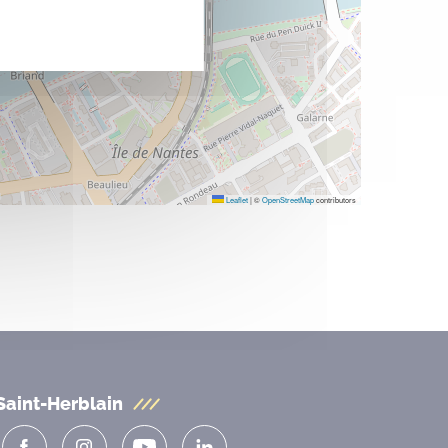
Leaflet
|
©
OpenStreetMap
contributors
Saint-Herblain