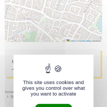
Leaflet
|
©
OpenStreetMap
contributors
Infos pratiques
This site uses cookies and
gives you control over what
Accueil
Annuaire des parcs et lieux publics
you want to activate
Promenade des Noëlles Tesseries