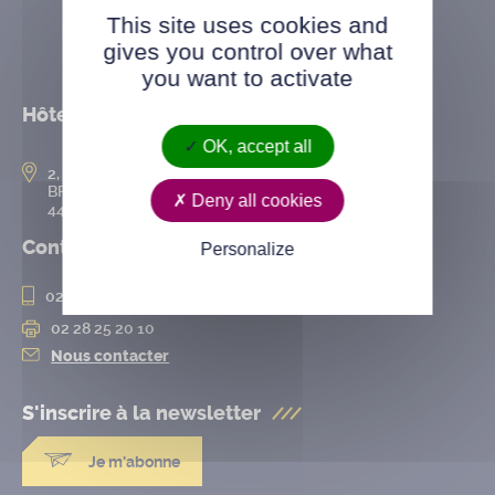
This site uses cookies and
gives you control over what
you want to activate
Hôtel de ville
OK, accept all
2, rue de l’Hôtel-de-Ville
BP 50167
Deny all cookies
44802 Saint-Herblain cedex
Contact
Personalize
02 28 25 20 00
02 28 25 20 10
Nous contacter
S'inscrire à la
newsletter
Je m'abonne