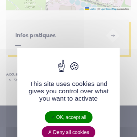
Leaflet
|
©
OpenStreetMap
contributors
Infos pratiques
Accueil
Annuaire des parcs et lieux publics
Stade Constant-Pasquier – l’Orvasserie
This site uses cookies and
gives you control over what
you want to activate
OK, accept all
Deny all cookies