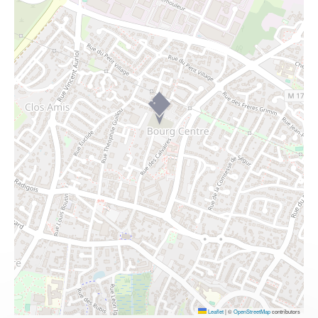
Leaflet
|
©
OpenStreetMap
contributors