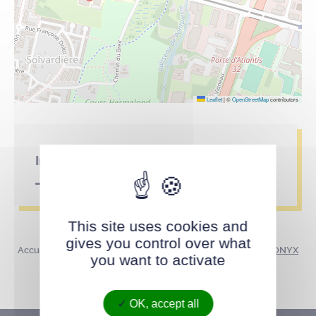
Leaflet
|
©
OpenStreetMap
contributors
Infos pratiques
This site uses cookies and
gives you control over what
Accueil
Annuaire des parcs et lieux publics
Théâtre ONYX
you want to activate
OK, accept all