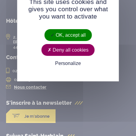
This site uses cookies and
gives you control over what
you want to activate
Hôtel de ville
OK, accept all
2, rue de l’Hôtel-de-Ville
BP 50167
44802 Saint-Herblain cedex
Deny all cookies
Contact
Personalize
02 28 25 20 00
02 28 25 20 10
Nous contacter
S'inscrire à la
newsletter
Je m'abonne