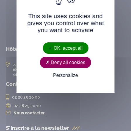
This site uses cookies and
gives you control over what
you want to activate
OK, accept all
Hôtel de ville
Deny all cookies
2, rue de l’Hôtel-de-Ville
BP 50167
44802 Saint-Herblain cedex
Personalize
Contact
02 28 25 20 00
02 28 25 20 10
Nous contacter
S'inscrire à la
newsletter