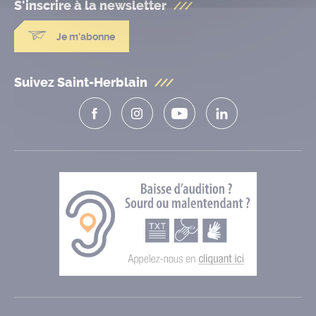
S'inscrire à la
newsletter
Je m'abonne
Suivez Saint-Herblain