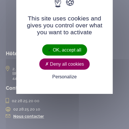
This site uses cookies and
gives you control over what
you want to activate
OK, accept all
Hôtel de ville
Deny all cookies
2, rue de l’Hôtel-de-Ville
BP 50167
Personalize
44802 Saint-Herblain cedex
Contact
02 28 25 20 00
02 28 25 20 10
Nous contacter