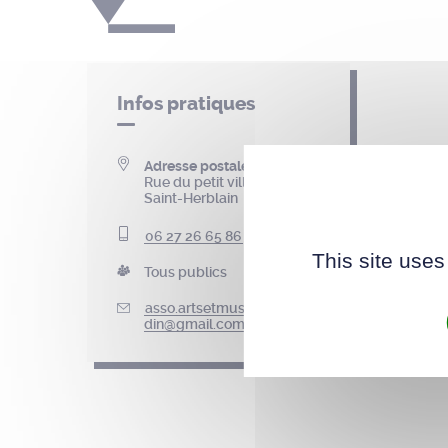
Infos pratiques
Adresse postale du siège
Rue du petit village, 44800
Saint-Herblain
06 27 26 65 86
This site uses
Tous publics
asso.artsetmusiquesaujar
din@gmail.com