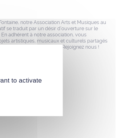
Fontaine, notre Association Arts et Musiques au
atif se traduit par un désir d’ouverture sur le
. En adhérent à notre association, vous
ets artistiques, musicaux et culturels partagés
 et musiciens dans un jardin. Rejoignez nous !
ant to activate