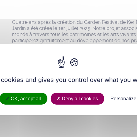
Quatre ans après la création du Garden Festival de Ker 
Jardin a été créée le 1er juillet 2025. Notre projet associ
monde à travers tous les patrimoines et les arts vivants
participerez gratuitement au développement de nos proj
au service des habitants du territoire, des amis artistes
 cookies and gives you control over what you w
OK, accept all
Deny all cookies
Personalize