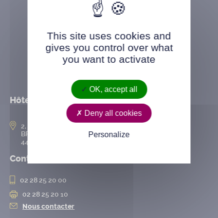
This site uses cookies and
gives you control over what
you want to activate
OK, accept all
Hôtel de ville
Deny all cookies
2, rue de l’Hôtel-de-Ville
BP 50167
Personalize
44802 Saint-Herblain cedex
Contact
02 28 25 20 00
02 28 25 20 10
Nous contacter