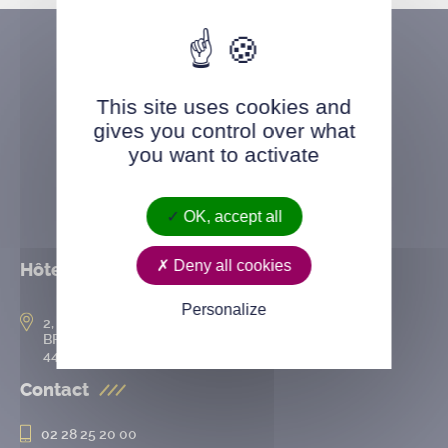
This site uses cookies and
gives you control over what
you want to activate
OK, accept all
Deny all cookies
Hôtel de ville
Personalize
2, rue de l’Hôtel-de-Ville
BP 50167
44802 Saint-Herblain cedex
Contact
02 28 25 20 00