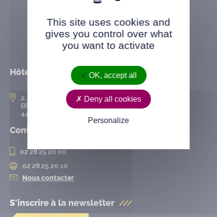
This site uses cookies and
gives you control over what
you want to activate
Hôtel de ville
OK, accept all
2, rue de l’Hôtel-de-Ville
Deny all cookies
BP 50167
44802 Saint-Herblain cedex
Personalize
Contact
02 28 25 20 00
02 28 25 20 10
Nous contacter
S'inscrire à la
newsletter