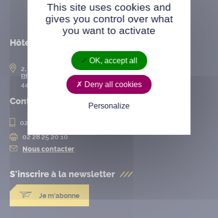
This site uses cookies and
gives you control over what
you want to activate
Hôtel de ville
OK, accept all
2, rue de l’Hôtel-de-Ville
BP 50167
44802 Saint-Herblain cedex
Deny all cookies
Contact
Personalize
02 28 25 20 00
02 28 25 20 10
Nous contacter
S'inscrire à la
newsletter
Je m'abonne