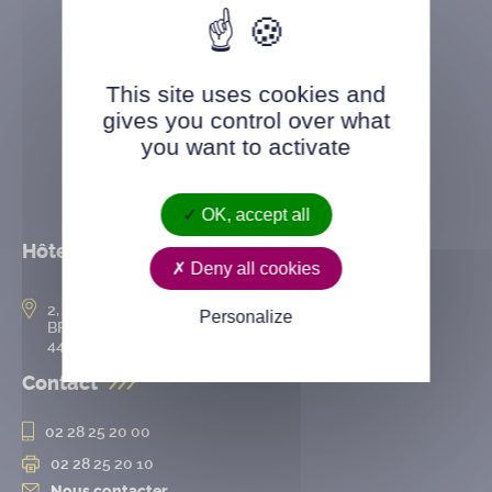
This site uses cookies and
gives you control over what
you want to activate
OK, accept all
Hôtel de ville
Deny all cookies
2, rue de l’Hôtel-de-Ville
Personalize
BP 50167
44802 Saint-Herblain cedex
Contact
02 28 25 20 00
02 28 25 20 10
Nous contacter