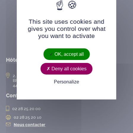
This site uses cookies and
gives you control over what
you want to activate
OK, accept all
Hôtel de ville
Deny all cookies
2, rue de l’Hôtel-de-Ville
BP 50167
Personalize
44802 Saint-Herblain cedex
Contact
02 28 25 20 00
02 28 25 20 10
Nous contacter