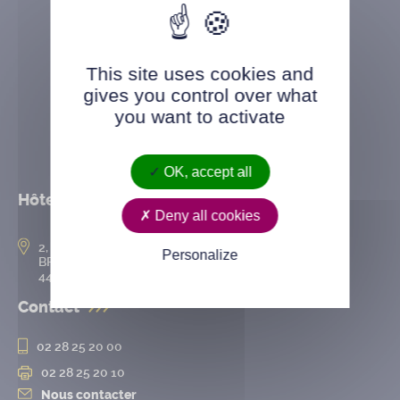
This site uses cookies and
gives you control over what
you want to activate
OK, accept all
Hôtel de ville
Deny all cookies
2, rue de l’Hôtel-de-Ville
Personalize
BP 50167
44802 Saint-Herblain cedex
Contact
02 28 25 20 00
02 28 25 20 10
Nous contacter