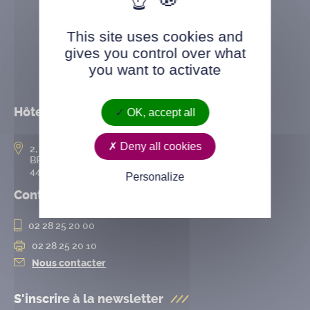
This site uses cookies and
gives you control over what
you want to activate
Hôtel de ville
OK, accept all
Deny all cookies
2, rue de l’Hôtel-de-Ville
BP 50167
44802 Saint-Herblain cedex
Personalize
Contact
02 28 25 20 00
02 28 25 20 10
Nous contacter
S'inscrire à la
newsletter