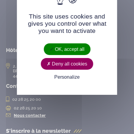
This site uses cookies and
gives you control over what
you want to activate
OK, accept all
Hôtel de ville
Deny all cookies
2, rue de l’Hôtel-de-Ville
BP 50167
44802 Saint-Herblain cedex
Personalize
Contact
02 28 25 20 00
02 28 25 20 10
Nous contacter
S'inscrire à la
newsletter