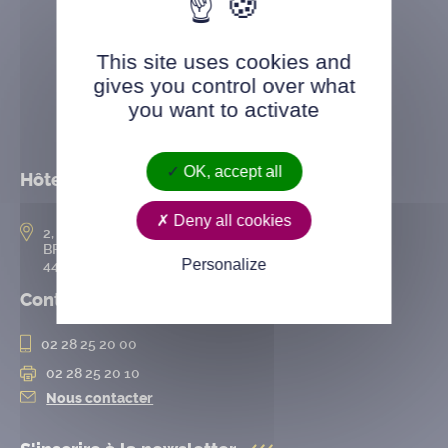
This site uses cookies and
gives you control over what
you want to activate
OK, accept all
Hôtel de ville
Deny all cookies
2, rue de l’Hôtel-de-Ville
BP 50167
Personalize
44802 Saint-Herblain cedex
Contact
02 28 25 20 00
02 28 25 20 10
Nous contacter