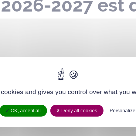
 2026-2027 est 
r un sport en équipe ? La Ville de Saint-Herblain propose d
rmations dans la brochure Envie de sport, disponible sur
notre 
ont sur pré-inscriptions sur
l’Espace familles
. Elles sont o
nt donnés à titre indicatif et seront mis à jour après le con
 cookies and gives you control over what you w
t de la Ville.
scription via l’Espace familles du 23 au 28 juin 2026 pour le
OK, accept all
Deny all cookies
Personalize