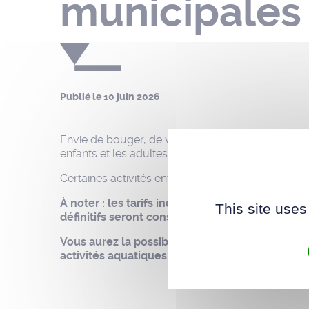
municipales
Publié le
10 juin 2026
Envie de bouger, de vous dépasser ou de pratique
enfants et les adultes. Retrouvez toutes les info
Certaines activités enfance-jeunesse et adultes s
À noter : les tarifs indiqués dans la brochure so
This site uses
définitifs seront consultables sur le site interne
Vous aurez la possibilité d’annuler votre pré-in
activités aquatiques.