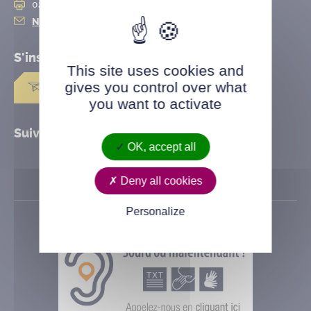
02 28 25 20 10
Nous contacter
S'inscrire à la
newsletter
This site uses cookies and
gives you control over what
Je m'abonne
you want to activate
Suivez Saint-Herblain
OK, accept all
Deny all cookies
Personalize