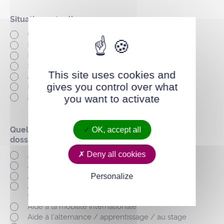
Situation actuelle
*
Collégien(ne)
Lycéen(ne)
Étudiant(e)
Salarié(e)
This site uses cookies and
Apprenti(e)
gives you control over what
En recherche d'emploi
Autre
you want to activate
Quelle aide demandez-vous (une demande par
OK, accept all
dossier) ?
*
Deny all cookies
Aide à l'examen du code de la route
Aide au permis de conduire B
Aide au permis de conduire AM
Personalize
Aide aux mobilités douces (vélo, trottinette,
transport en commun)
Aide à la mobilité internationale
Aide à l'alternance / apprentissage / au stage