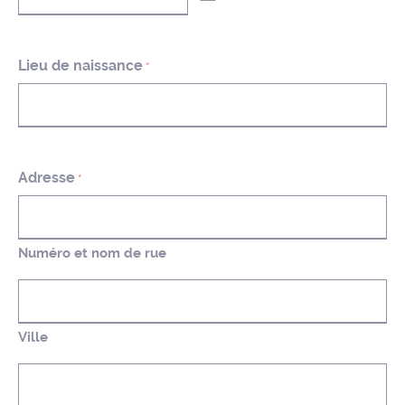
MM
slash
JJ
slash
Lieu de naissance
*
AAAA
Adresse
*
Numéro et nom de rue
Ville