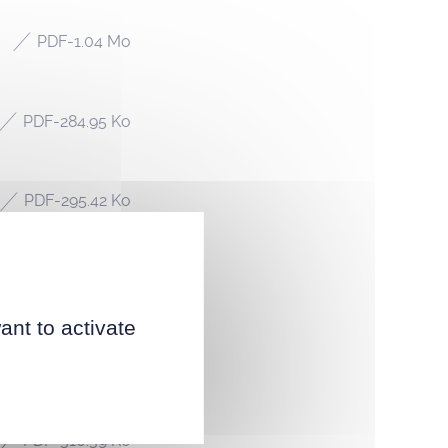
PDF
-
1.04 Mo
PDF
-
284.95 Ko
PDF
-
295.42 Ko
PDF
-
302.91 Ko
ant to activate
PDF
-
294.94 Ko
PDF
-
310.39 Ko