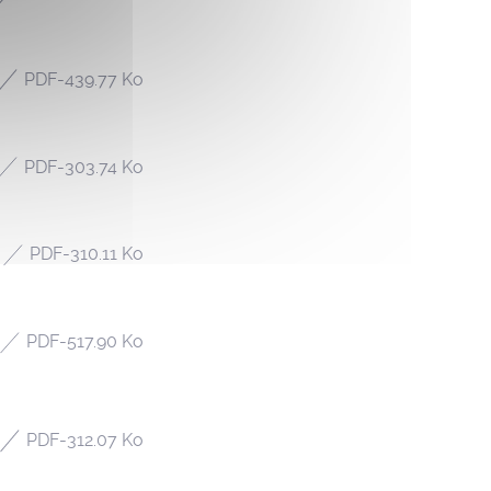
PDF
-
439.77 Ko
PDF
-
303.74 Ko
PDF
-
310.11 Ko
PDF
-
517.90 Ko
PDF
-
312.07 Ko