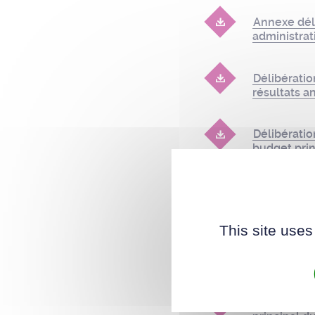
Annexe dél
administrat
Délibératio
résultats a
Délibérati
budget pri
Délibérati
budget SSI
This site uses
délibérati
budget Accu
Délibérati