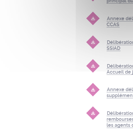
principal 
Annexe dél
CCAS
Délibérati
SSIAD
Délibérati
Accueil de 
Annexe dél
supplément
Délibérati
remboursem
les agents