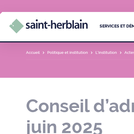
SERVICES ET D
Accueil
Politique et institution
L’institution
Acte
Conseil d’ad
juin 2025