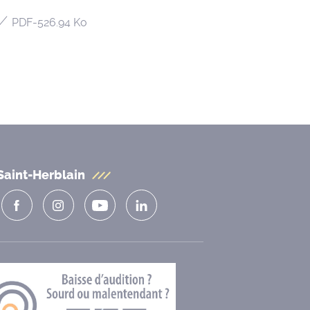
PDF
-
526.94 Ko
Saint-Herblain