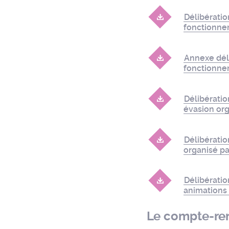
Délibérati
fonctionne
Annexe dél
fonctionn
Délibératio
évasion org
Délibératio
organisé p
Délibératio
animations 
Le compte-re