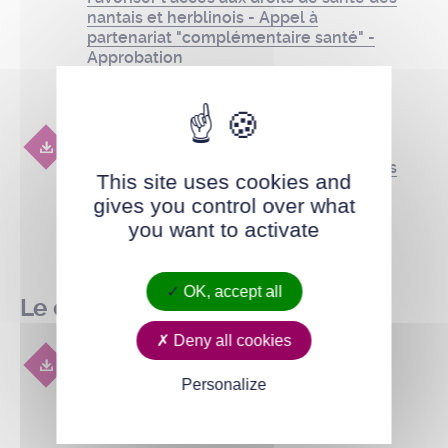
nantais et herblinois - Appel à
partenariat "complémentaire santé" -
Approbation
PDF
-
552.35 Ko
Annexe 2 délibération 2025-10-43
Favoriser l'accès aux droits de santé des
This site uses cookies and
nantais et herblinois - Appel à
gives you control over what
partenariat "complémentaire santé" -
you want to activate
Approbation
PDF
-
510.49 Ko
OK, accept all
Le compte-rendu
Deny all cookies
Compte rendu du conseil
d'administration du 09 octobre 2025
Personalize
PDF
-
388.59 Ko