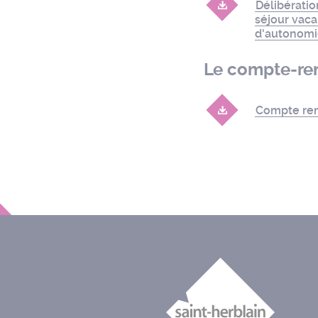
Délibératio
séjour vaca
d'autonom
Le compte-re
Compte rend