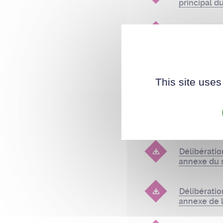
principal 
Délibératio
annexe du s
Délibératio
This site uses
annexe de l
Délibérati
principal d
Délibérati
annexe du s
Délibérati
annexe de l