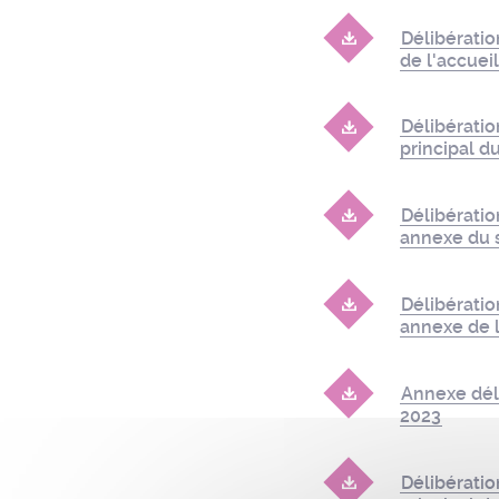
Délibérati
de l'accueil
Délibératio
principal d
Délibérati
annexe du s
Délibérati
annexe de l
Annexe dél
2023
Délibératio