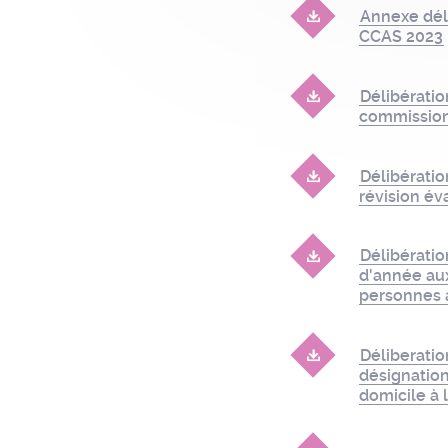
Annexe dél
CCAS 2023
Délibérati
commissio
Délibératio
révision év
Délibératio
d'année au
personnes 
Déliberati
désignation
domicile à