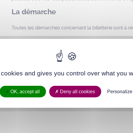
La démarche
Toutes les démarches concernant la billetterie sont à re
nt-elles été utiles ?
*
 cookies and gives you control over what you w
OK, accept all
Deny all cookies
Personalize
re avis sur cette page
*