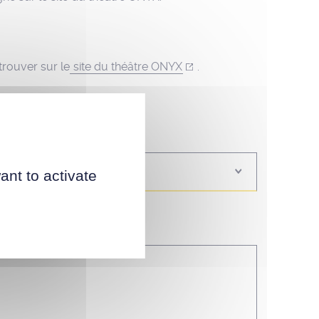
trouver sur le
site du théâtre ONYX
.
ant to activate