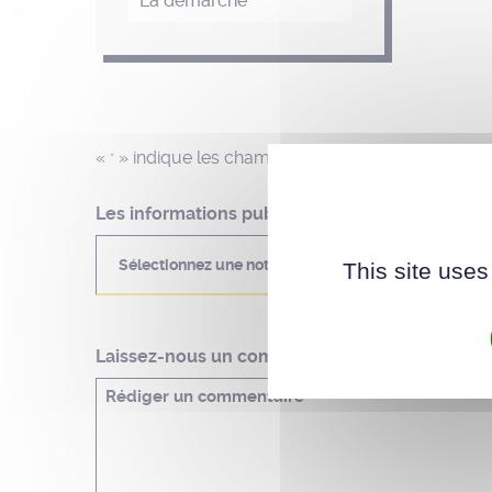
La démarche
«
» indique les champs nécessaires
*
Les informations publiées sur cette page vous o
Sélectionnez une note
This site uses
Laissez-nous un commentaire pour préciser vot