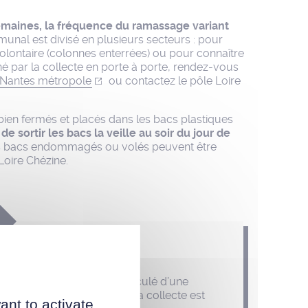
emaines, la fréquence du ramassage variant
munal est divisé en plusieurs secteurs : pour
volontaire (colonnes enterrées) ou pour connaître
né par la collecte en porte à porte, rendez-vous
e Nantes métropole
ou contactez le pôle Loire
ien fermés et placés dans les bacs plastiques
 de sortir les bacs la veille au soir du jour de
 bacs endommagés ou volés peuvent être
oire Chézine.
domadaire de collecte est reculé d’une
di et que celui-ci est férié, la collecte est
ant to activate