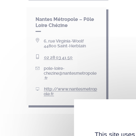
Nantes Métropole – Pôle
Loire Chézine
6, rue Virginia-Woolf
44800 Saint-Herblain
02 28 03 41 50
pole-loire-
chezine@nantesmetropole
.fr
http://www.nantesmetrop
ole.fr
This site uses