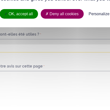
décalée au lendemain, mardi.
OK, accept all
Deny all cookies
Personalize
nt-elles été utiles ?
*
re avis sur cette page
*