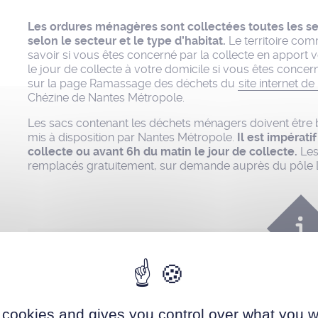
Les ordures ménagères sont collectées toutes les s
selon le secteur et le type d’habitat.
Le territoire com
savoir si vous êtes concerné par la collecte en apport 
le jour de collecte à votre domicile si vous êtes concer
sur la page Ramassage des déchets du
site internet d
Chézine de Nantes Métropole.
Les sacs contenant les déchets ménagers doivent être b
mis à disposition par Nantes Métropole.
Il est impératif
collecte ou avant 6h du matin le jour de collecte.
Les
remplacés gratuitement, sur demande auprès du pôle L
En cas de jour férié dans la semaine
, le jour heb
journée. Par exemple, si le jour de collecte est le lun
 cookies and gives you control over what you w