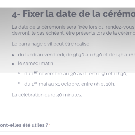
4- Fixer la date de la cérém
La date de la cérémonie sera fixée lors du rendez-vous 
devront, le cas échéant, être présents lors de la cérémo
Le parrainage civil peut être réalisé :
du lundi au vendredi, de 9h30 à 11h30 et de 14h à 16
le samedi matin :
er
du 1
novembre au 30 avril, entre 9h et 11h30,
er
du 1
mai au 31 octobre, entre 9h et 10h.
La célébration dure 30 minutes.
nt-elles été utiles ?
*