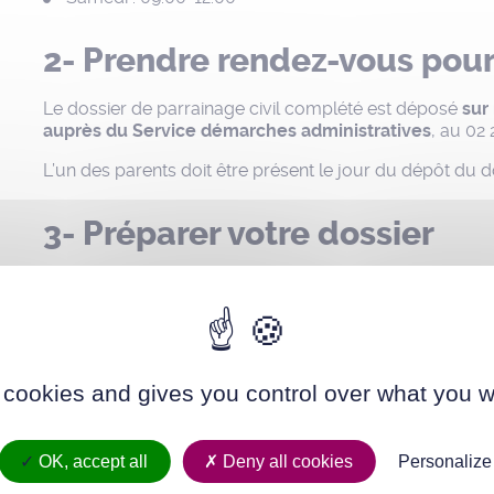
2- Prendre rendez-vous pour
Le dossier de parrainage civil complété est déposé
sur
auprès du Service démarches administratives
, au 02 
L’un des parents doit être présent le jour du dépôt du d
3- Préparer votre dossier
Avant de vous rendre au rendez-vous, préparez les do
Acte de naissance de l’enfant
Photocopie des pièces d’identité des parents
Justificatif de domicile de l’un des parents
 cookies and gives you control over what you w
Accord écrit du parent séparé ou divorcé qui détient l
Photocopie des pièces d’identité des parrains et des
OK, accept all
Deny all cookies
Personalize
Formulaires de consentement des parrains et des m