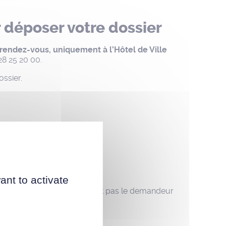
 déposer votre dossier
 rendez-vous, uniquement à l’Hôtel de Ville
28 25 20 00.
ossier.
cuments suivants :
ant to activate
’autorité parentale, s’il n’est pas le demandeur
 marraines
arraines