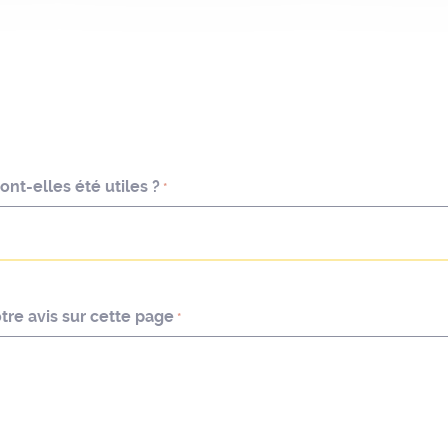
nt-elles été utiles ?
*
re avis sur cette page
*