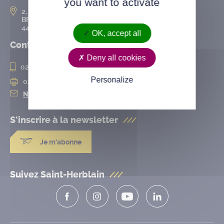
you want to activate
2, rue de l’Hôtel-de-Ville
BP 50167
44802 Saint-Herblain cedex
OK, accept all
Contact
Deny all cookies
02 28 25 20 00
Personalize
02 28 25 20 10
Nous contacter
S'inscrire à la
newsletter
Je m'abonne
Suivez Saint-Herblain