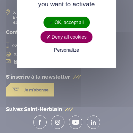
you want to activate
2, rue de l’Hôtel-de-Ville
BP 50167
44802 Saint-Herblain cedex
OK, accept all
Contact
Deny all cookies
02 28 25 20 00
Personalize
02 28 25 20 10
Nous contacter
S'inscrire à la
newsletter
Je m'abonne
Suivez Saint-Herblain