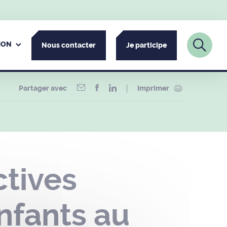
ION
Nous contacter
Je participe
Partager avec
Imprimer
ctives
enfants au