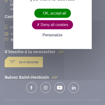
2, rue de l’Hôtel-de-Ville
BP 50167
44802 Saint-Herblain cedex
OK, accept all
Contact
Deny all cookies
02 28 25 20 00
02 28 25 20 10
Personalize
Nous contacter
S'inscrire à la
newsletter
Je m'abonne
Suivez Saint-Herblain