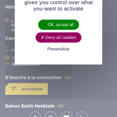
gives you control over what
Hôtel de ville
you want to activate
2, rue de l’Hôtel-de-Ville
OK, accept all
BP 50167
44802 Saint-Herblain cedex
Deny all cookies
Contact
Personalize
02 28 25 20 00
02 28 25 20 10
Nous contacter
S'inscrire à la
newsletter
Je m'abonne
Suivez Saint-Herblain