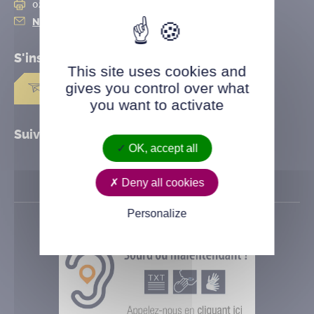
02 28 25 20 10
Nous contacter
S'inscrire à la
newsletter
This site uses cookies and
gives you control over what
Je m'abonne
you want to activate
Suivez Saint-Herblain
OK, accept all
Deny all cookies
Personalize