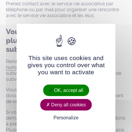
Prenez contact avec le service vie associative par
téléphone ou par mail pour organiser une rencontre
avec le service vie associative et les élus.
Vous avez déjà fait une ou
plusieurs demandes de
subvention
This site uses cookies and
Rendez-vous sur l’
Espace associations – Portail
gives you control over what
numérique
, pour effectuer une demande de
you want to activate
subvention en ligne dans la rubrique « 3.Demande de
subvention ».
Vous recevrez un accusé de réception une fois le
OK, accept all
dossier transmis et pourrez suivre l’état d’avancement
de votre demande.
Deny all cookies
Si vous rencontrez des difficultés à saisir votre
Personalize
demande sur l’Espace associations, nous vous invitons
à prendre contact avec le service vie associative.
Plusieurs types d’accompagnement sont mis en place,