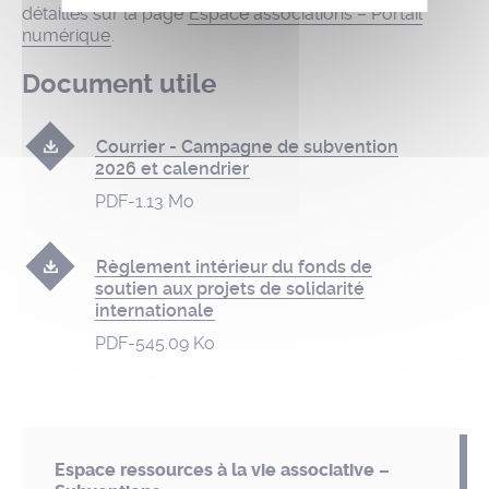
détaillés sur la page
Espace associations – Portail
numérique
.
Document utile
Courrier - Campagne de subvention
2026 et calendrier
PDF
-
1.13 Mo
Règlement intérieur du fonds de
soutien aux projets de solidarité
internationale
PDF
-
545.09 Ko
Espace ressources à la vie associative –