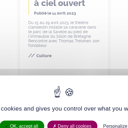
à ciel ouvert
Publié le
11 avril 2023
Du 15 au 29 avril 2023, le théâtre
clandestin installe sa caravane dans
le parc de la Savèze au pied de
l’immeuble du Sillon de Bretagne.
Rencontre avec Thomas Trelohan, son
fondateur.
Culture
 cookies and gives you control over what you w
OK, accept all
Deny all cookies
Personalize